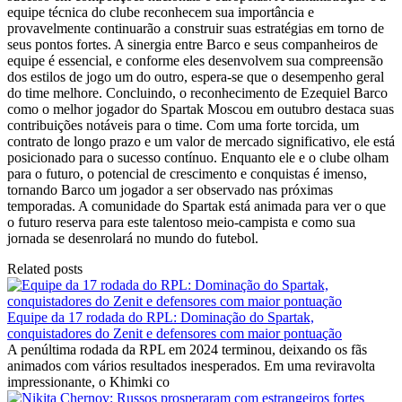
equipe técnica do clube reconhecem sua importância e
provavelmente continuarão a construir suas estratégias em torno de
seus pontos fortes. A sinergia entre Barco e seus companheiros de
equipe é essencial, e conforme eles desenvolvem sua compreensão
dos estilos de jogo um do outro, espera-se que o desempenho geral
do time melhore. Concluindo, o reconhecimento de Ezequiel Barco
como o melhor jogador do Spartak Moscou em outubro destaca suas
contribuições notáveis ​​para o time. Com uma forte torcida, um
contrato de longo prazo e um valor de mercado significativo, ele está
posicionado para o sucesso contínuo. Enquanto ele e o clube olham
para o futuro, o potencial de crescimento e conquistas é imenso,
tornando Barco um jogador a ser observado nas próximas
temporadas. A comunidade do Spartak está animada para ver o que
o futuro reserva para este talentoso meio-campista e como sua
jornada se desenrolará no mundo do futebol.
Related posts
Equipe da 17 rodada do RPL: ​​Dominação do Spartak,
conquistadores do Zenit e defensores com maior pontuação
A penúltima rodada da RPL em 2024 terminou, deixando os fãs
animados com vários resultados inesperados. Em uma reviravolta
impressionante, o Khimki co