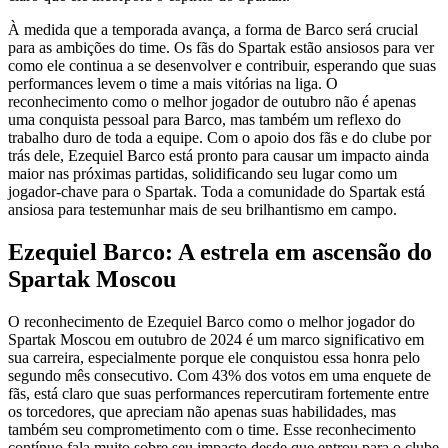
À medida que a temporada avança, a forma de Barco será crucial
para as ambições do time. Os fãs do Spartak estão ansiosos para ver
como ele continua a se desenvolver e contribuir, esperando que suas
performances levem o time a mais vitórias na liga. O
reconhecimento como o melhor jogador de outubro não é apenas
uma conquista pessoal para Barco, mas também um reflexo do
trabalho duro de toda a equipe. Com o apoio dos fãs e do clube por
trás dele, Ezequiel Barco está pronto para causar um impacto ainda
maior nas próximas partidas, solidificando seu lugar como um
jogador-chave para o Spartak. Toda a comunidade do Spartak está
ansiosa para testemunhar mais de seu brilhantismo em campo.
Ezequiel Barco: A estrela em ascensão do
Spartak Moscou
O reconhecimento de Ezequiel Barco como o melhor jogador do
Spartak Moscou em outubro de 2024 é um marco significativo em
sua carreira, especialmente porque ele conquistou essa honra pelo
segundo mês consecutivo. Com 43% dos votos em uma enquete de
fãs, está claro que suas performances repercutiram fortemente entre
os torcedores, que apreciam não apenas suas habilidades, mas
também seu comprometimento com o time. Esse reconhecimento
contínuo fala muito sobre seu impacto desde que entrou para o clube