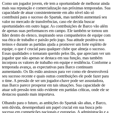
Como um jogador jovem, ele tem a oportunidade de melhorar ainda
mais sua reputação e comercialização nas próximas temporadas. Sua
capacidade de atuar consistentemente em alto nível não só
contribuirá para o sucesso do Spartak, mas também aumentará seu
valor no mercado de transferências, caso ele decida buscar
oportunidades em outro lugar. As contribuições de Barco vão além
de apenas suas performances em campo. Ele também se tornou um
líder dentro do elenco, inspirando seus companheiros de equipe com
sua ética de trabalho e paixão pelo jogo. Sua atitude positiva nos
treinos e durante as partidas ajuda a promover um forte espírito de
equipe, o que é crucial para qualquer clube que almeja o sucesso.
Essas qualidades o tornaram querido pelos fãs, que apreciam ver um
jogador que não apenas se destaca em sua função, mas também
incorpora os valores de trabalho em equipe e resiliência. Conforme a
temporada avança, as expectativas para Barco continuam
aumentando. Os fãs estão ansiosos para ver como ele desenvolverá
seu sucesso recente e quais outras contribuições ele pode fazer para
o time. A pressão de ser um jogador-chave pode ser assustadora,
mas Barco parece prosperar em tais situações. Sua capacidade de
atuar sob pressão tem sido evidente em partidas críticas, onde ele se
destacou quando mais importava.
Olhando para o futuro, as ambições do Spartak são altas, e Barco,
sem dúvida, desempenhará um papel crucial em sua busca pelo
sucesso em competições nacionais e europeias. A administração e a